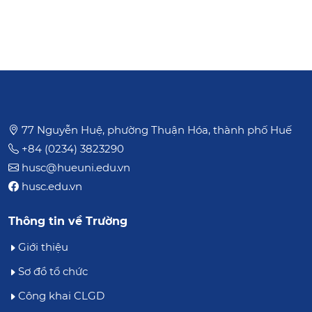
Pháp chế
Đảng ủy
Công đoàn
Đoàn Thanh niên, Hội Sinh viên
77 Nguyễn Huệ, phường Thuận Hóa, thành phố Huế
+84 (0234) 3823290
husc@hueuni.edu.vn
husc.edu.vn
Thông tin về Trường
Giới thiệu
Sơ đồ tổ chức
Công khai CLGD