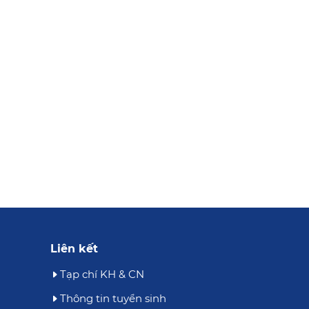
Liên kết
Tạp chí KH & CN
Thông tin tuyển sinh