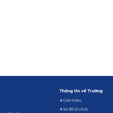
Báo
Đào tạo Đại học & Công tác sinh viên
Trường Đại học Khoa học, Đại học Huế trao
2026
bằng tốt nghiệp cho 591 tân cử nhân, kỹ sư,
kiến trúc sư năm 2026
13/07/2026
5
6
7
...
130
131
Trang tiếp
Trang cuối
Thông tin về Trường
Giới thiệu
Sơ đồ tổ chức