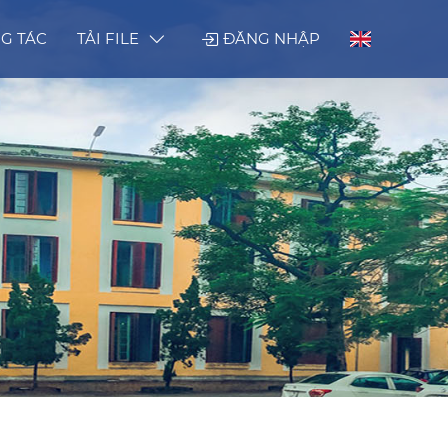
G TÁC
TẢI FILE
ĐĂNG NHẬP
tác