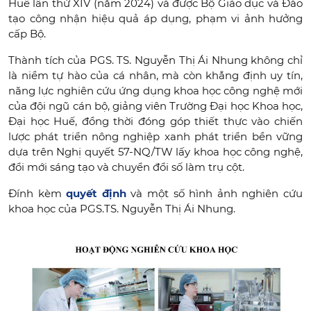
Huế lần thứ XIV (năm 2024) và được Bộ Giáo dục và Đào
tạo công nhận hiệu quả áp dụng, phạm vi ảnh hưởng
cấp Bộ.
Thành tích của PGS. TS. Nguyễn Thị Ái Nhung không chỉ
là niềm tự hào của cá nhân, mà còn khẳng định uy tín,
năng lực nghiên cứu ứng dụng khoa học công nghệ mới
của đội ngũ cán bộ, giảng viên Trường Đại học Khoa học,
Đại học Huế, đồng thời đóng góp thiết thực vào chiến
lược phát triển nông nghiệp xanh phát triển bền vững
dựa trên Nghị quyết 57-NQ/TW lấy khoa học công nghệ,
đổi mới sáng tạo và chuyển đổi số làm trụ cột.
Đính kèm
quyết định
và một số hình ảnh nghiên cứu
khoa học của PGS.TS. Nguyễn Thị Ái Nhung.