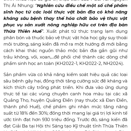
Thị Ái Nhung:
“
Nghiên cứu điều chế một số chế phẩm
sinh học từ các loài thực vật bản địa có khả năng
kháng sâu bệnh thay thế hóa chất bảo vệ thực vật
phục vụ sản xuất nông nghiệp hữu cơ trên địa bàn
Thừa Thiên Huế
”
. Xuất phát từ thực trạng lạm dụng
phân bón và thuốc bảo vệ thực vật hóa học gây suy thoái
môi trường, sáng kiến đã mở ra một hướng đi mới bằng
cách khai thác nguồn thảo mộc bản địa gần gũi như
trầu không, vối, xoan,...để phối chế thành các dòng chế
phẩm sinh học an toàn (KH2022-1, KH2022-2, NH2024).
Sản phẩm vừa có khả năng kiểm soát hiệu quả các loại
sâu bệnh gây hại, đồng thời tăng cường sức đề kháng và
kích thích cây trồng phát triển. Khi đưa vào ứng dụng
thực tế tại các vùng chuyên canh hoa màu tại các xã
Quảng Thọ, huyện Quảng Điền (nay thuộc xã Đan Điền,
thành phố Huế), chế phẩm ghi nhận mức tăng năng
suất từ 18% đến 30%; đồng thời mang lại giá trị lợi kinh tế
ước tính đạt hơn 930 triệu đồng. Trước đó, sáng kiến đã
đạt Giải Ba tại Hội thi Sáng tạo Kỹ thuật tỉnh Thừa Thiên