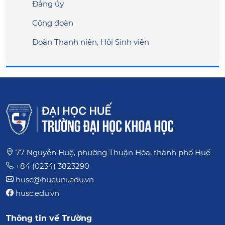
Đảng ủy
Công đoàn
Đoàn Thanh niên, Hội Sinh viên
77 Nguyễn Huệ, phường Thuận Hóa, thành phố Huế
+84 (0234) 3823290
husc@hueuni.edu.vn
husc.edu.vn
Thông tin về Trường