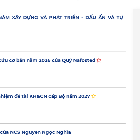
0 NĂM XÂY DỰNG VÀ PHÁT TRIỂN - DẤU ẤN VÀ TỰ
 cứu cơ bản năm 2026 của Quỹ Nafosted
 nhiệm đề tài KH&CN cấp Bộ năm 2027
HH của NCS Nguyễn Ngọc Nghĩa