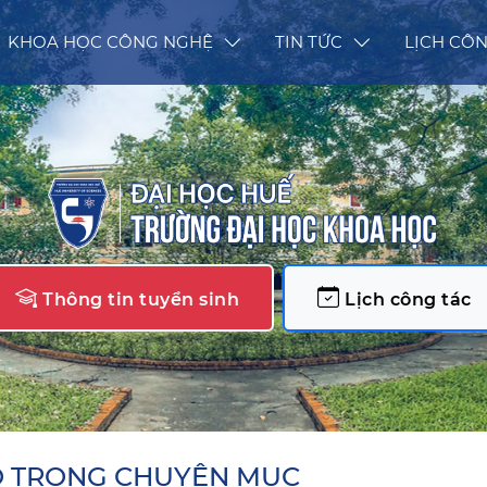
KHOA HỌC CÔNG NGHỆ
TIN TỨC
LỊCH CÔN
Thông tin tuyển sinh
Lịch công tác
O TRONG CHUYÊN MỤC