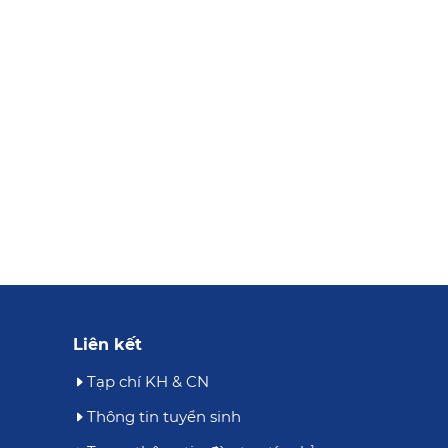
Liên kết
Tạp chí KH & CN
Thông tin tuyển sinh