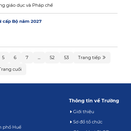
ng giáo dục và Pháp chế
N cấp Bộ năm 2027
5
6
7
...
52
53
Trang tiếp
Trang cuối
Thông tin về Trường
Giới thiệu
Sơ đồ tổ chức
h phố Huế