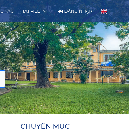
G TÁC
TẢI FILE
ĐĂNG NHẬP
CHUYÊN MỤC