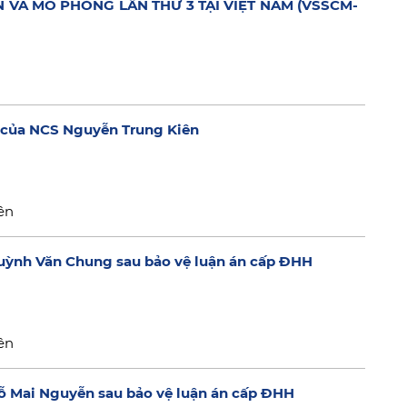
N VÀ MÔ PHỎNG LẦN THỨ 3 TẠI VIỆT NAM (VSSCM-
H của NCS Nguyễn Trung Kiên
ên
 Huỳnh Văn Chung sau bảo vệ luận án cấp ĐHH
ên
Đỗ Mai Nguyễn sau bảo vệ luận án cấp ĐHH