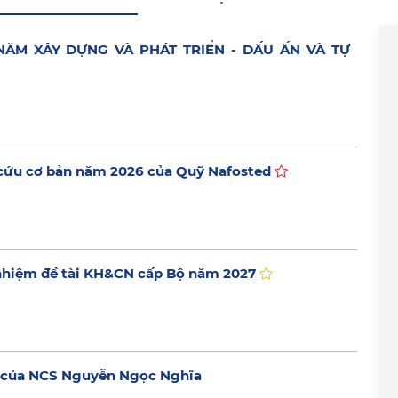
0 NĂM XÂY DỰNG VÀ PHÁT TRIỂN - DẤU ẤN VÀ TỰ
 cứu cơ bản năm 2026 của Quỹ Nafosted
 nhiệm đề tài KH&CN cấp Bộ năm 2027
HH của NCS Nguyễn Ngọc Nghĩa