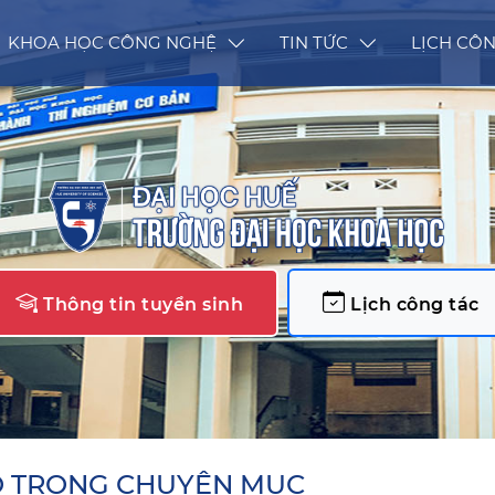
KHOA HỌC CÔNG NGHỆ
TIN TỨC
LỊCH CÔN
Thông tin tuyển sinh
Lịch công tác
O TRONG CHUYÊN MỤC