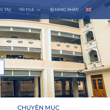
G TÁC
TẢI FILE
ĐĂNG NHẬP
CHUYÊN MỤC