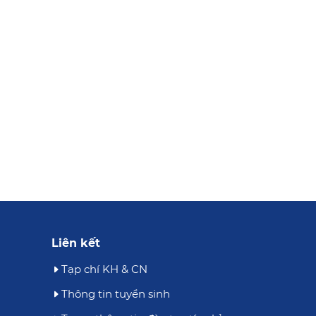
Liên kết
Tạp chí KH & CN
Thông tin tuyển sinh