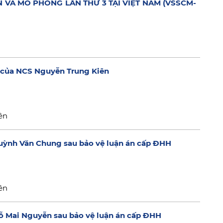
N VÀ MÔ PHỎNG LẦN THỨ 3 TẠI VIỆT NAM (VSSCM-
H của NCS Nguyễn Trung Kiên
ên
 Huỳnh Văn Chung sau bảo vệ luận án cấp ĐHH
ên
Đỗ Mai Nguyễn sau bảo vệ luận án cấp ĐHH