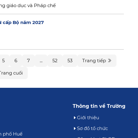
ng giáo dục và Pháp chế
N cấp Bộ năm 2027
5
6
7
...
52
53
Trang tiếp
Trang cuối
Thông tin về Trường
Giới thiệu
Sơ đồ tổ chức
h phố Huế