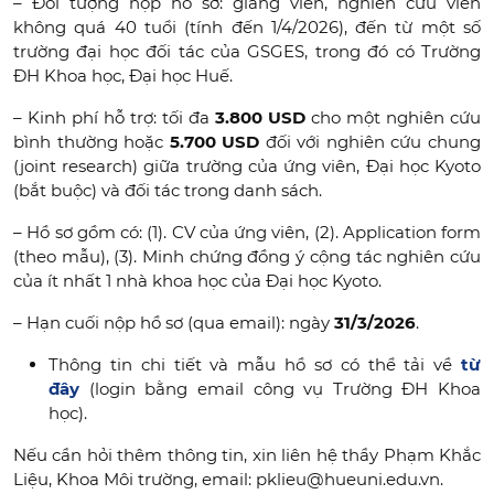
– Đối tượng nộp hồ sơ: giảng viên, nghiên cứu viên
không quá 40 tuổi (tính đến 1/4/2026), đến từ một số
trường đại học đối tác của GSGES, trong đó có Trường
ĐH Khoa học, Đại học Huế.
– Kinh phí hỗ trợ: tối đa
3.800 USD
cho một nghiên cứu
bình thường hoặc
5.700 USD
đối với nghiên cứu chung
(joint research) giữa trường của ứng viên, Đại học Kyoto
(bắt buộc) và đối tác trong danh sách.
– Hồ sơ gồm có: (1). CV của ứng viên, (2). Application form
(theo mẫu), (3). Minh chứng đồng ý cộng tác nghiên cứu
của ít nhất 1 nhà khoa học của Đại học Kyoto.
– Hạn cuối nộp hồ sơ (qua email): ngày
31/3/2026
.
Thông tin chi tiết và mẫu hồ sơ có thể tải về
từ
đây
(login bằng email công vụ Trường ĐH Khoa
học).
Nếu cần hỏi thêm thông tin, xin liên hệ thầy Phạm Khắc
Liệu, Khoa Môi trường, email: pklieu@hueuni.edu.vn.