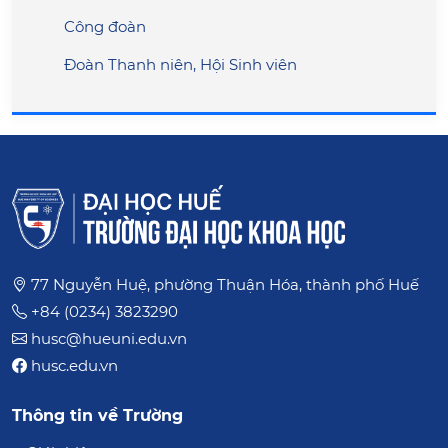
Công đoàn
Đoàn Thanh niên, Hội Sinh viên
77 Nguyễn Huệ, phường Thuận Hóa, thành phố Huế
+84 (0234) 3823290
husc@hueuni.edu.vn
husc.edu.vn
Thông tin về Trường