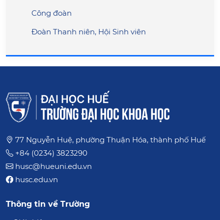
Công đoàn
Đoàn Thanh niên, Hội Sinh viên
77 Nguyễn Huệ, phường Thuận Hóa, thành phố Huế
+84 (0234) 3823290
husc@hueuni.edu.vn
husc.edu.vn
Thông tin về Trường