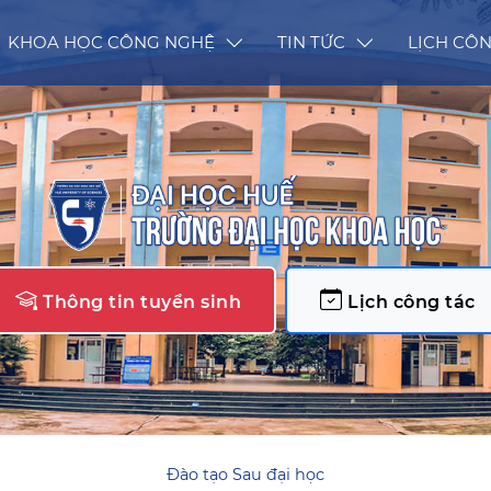
KHOA HỌC CÔNG NGHỆ
TIN TỨC
LỊCH CÔN
Thông tin tuyển sinh
Lịch công tác
Đào tạo Sau đại học