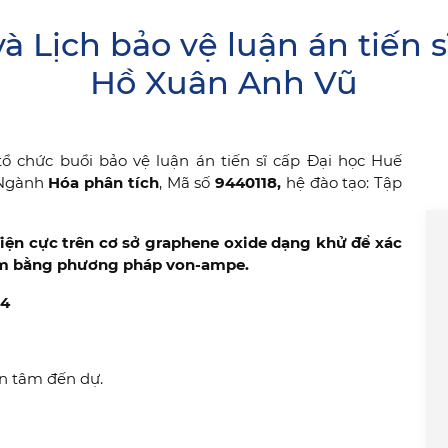
và Lịch bảo vệ luận án tiến
Hồ Xuân Anh Vũ
ổ chức buổi bảo vệ luận án tiến sĩ cấp Đại học Huế
 Ngành
Hóa phân tích
, Mã số
9440118,
hệ đào tạo: Tập
điện cực trên cơ sở graphene oxide dạng khử để xác
iêm bằng phương pháp von-ampe.
24
an tâm đến dự.