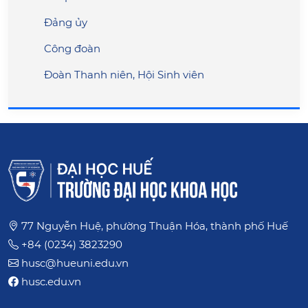
Đảng ủy
Công đoàn
Đoàn Thanh niên, Hội Sinh viên
77 Nguyễn Huệ, phường Thuận Hóa, thành phố Huế
+84 (0234) 3823290
husc@hueuni.edu.vn
husc.edu.vn