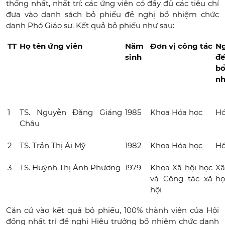
thống nhất, nhất trí: các ứng viên có đầy đủ các tiêu chí
đưa vào danh sách bỏ phiếu đề nghị bổ nhiệm chức
danh Phó Giáo sư. Kết quả bỏ phiếu như sau:
TT
Họ tên ứng viên
Năm
Đơn vị công tác
N
sinh
đ
b
n
1
TS. Nguyễn Đăng Giáng
1985
Khoa Hóa học
Hó
Châu
2
TS. Trần Thị Ái Mỹ
1982
Khoa Hóa học
Hó
3
TS. Huỳnh Thị Ánh Phương
1979
Khoa Xã hội học
X
và Công tác xã
họ
hội
Căn cứ vào kết quả bỏ phiếu, 100% thành viên của Hội
đồng nhất trí đề nghị Hiệu trưởng bổ nhiệm chức danh