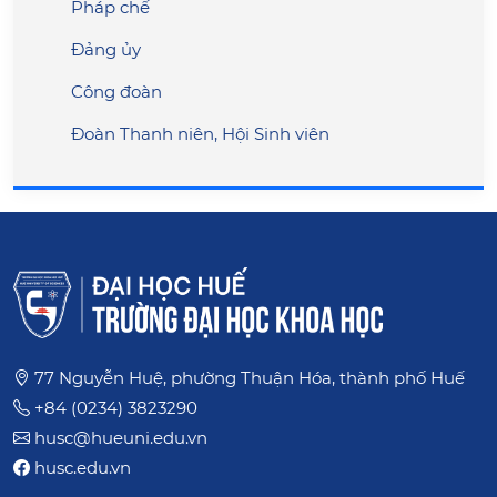
Pháp chế
Đảng ủy
Công đoàn
Đoàn Thanh niên, Hội Sinh viên
77 Nguyễn Huệ, phường Thuận Hóa, thành phố Huế
+84 (0234) 3823290
husc@hueuni.edu.vn
husc.edu.vn