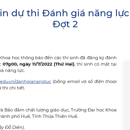
n dự thi Đánh giá năng lự
Đợt 2
Khoa học thông báo đến các thí sinh đã đăng ký đánh
c
07g00,
ngày 11/7/2022 (Thứ Hai)
, thí sinh có mặt tại
á năng lực.
c.edu.vn/danhgianangluc
(
bằng email và số điện thoại
thi chi tiết.
í và Bảo đảm chất lượng giáo dục, Trường Đại học Khoa
 Thành phố Huế, Tỉnh Thừa Thiên Huế.
ầy Đỗ Diên)
.