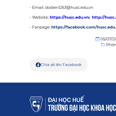
- Email: dodien1263@husc.edu.vn
- Website:
https://husc.edu.vn
;
http://husc
- Fanpage:
https://facebook.com/husc.edu
05/07/2
Phòng
Chia sẻ lên Facebook