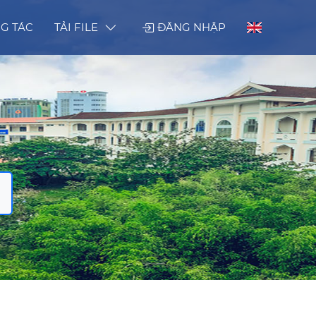
G TÁC
TẢI FILE
ĐĂNG NHẬP