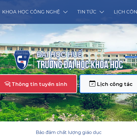
KHOA HỌC CÔNG NGHỆ
TIN TỨC
LỊCH CÔN
Thông tin tuyển sinh
Lịch công tác
Bảo đảm chất lượng giáo dục