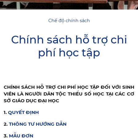
Chế độ chính sách
Chính sách hỗ trợ chi
phí học tập
CHÍNH SÁCH HỖ TRỢ CHI PHÍ HỌC TẬP ĐỐI VỚI SINH
VIÊN LÀ NGƯỜI DÂN TỘC THIỂU SỐ HỌC TẠI CÁC CƠ
SỞ GIÁO DỤC ĐẠI HỌC
1.
QUYẾT ĐỊNH
2.
THÔNG TƯ HƯỚNG DẪN
3.
MẪU ĐƠN