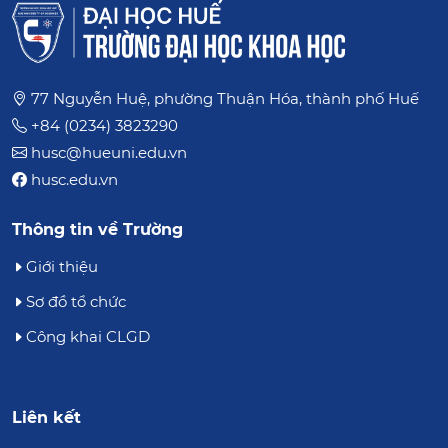
77 Nguyễn Huệ, phường Thuận Hóa, thành phố Huế
+84 (0234) 3823290
husc@hueuni.edu.vn
husc.edu.vn
Thông tin về Trường
Giới thiệu
Sơ đồ tổ chức
Công khai CLGD
Liên kết