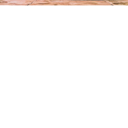
CÁC TIN TỨC TRONG CHUYÊN MỤC