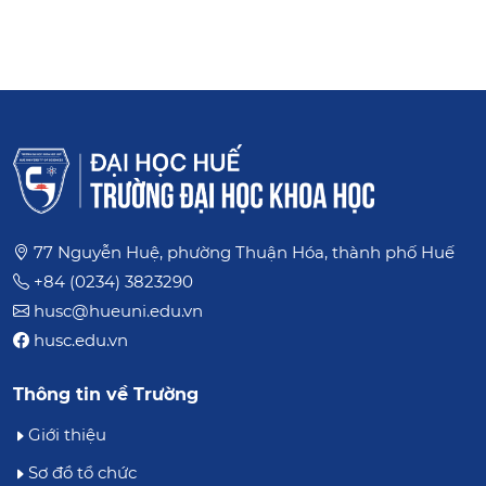
Đảng ủy
Công đoàn
Đoàn Thanh niên, Hội Sinh viên
77 Nguyễn Huệ, phường Thuận Hóa, thành phố Huế
+84 (0234) 3823290
husc@hueuni.edu.vn
husc.edu.vn
Thông tin về Trường
Giới thiệu
Sơ đồ tổ chức