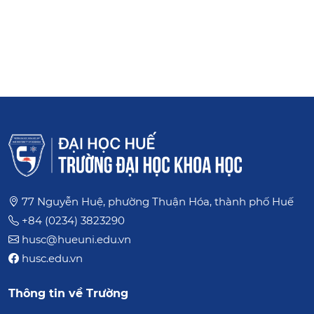
Bảo đảm chất lượng giáo dục
Pháp chế
Đảng ủy
Công đoàn
Đoàn Thanh niên, Hội Sinh viên
77 Nguyễn Huệ, phường Thuận Hóa, thành phố Huế
+84 (0234) 3823290
husc@hueuni.edu.vn
husc.edu.vn
Thông tin về Trường