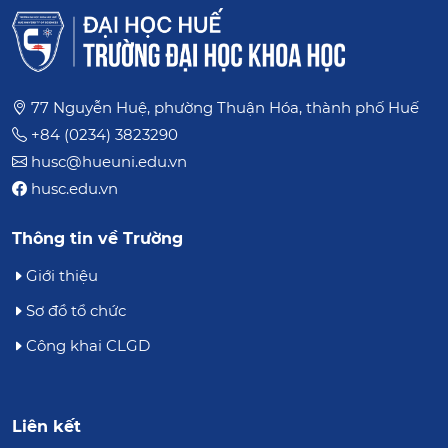
77 Nguyễn Huệ, phường Thuận Hóa, thành phố Huế
+84 (0234) 3823290
husc@hueuni.edu.vn
husc.edu.vn
Thông tin về Trường
Giới thiệu
Sơ đồ tổ chức
Công khai CLGD
Liên kết