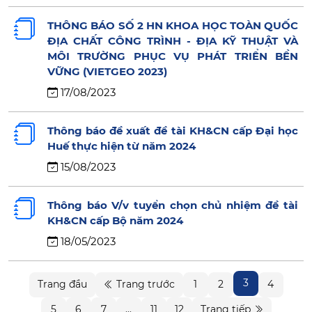
THÔNG BÁO SỐ 2 HN KHOA HỌC TOÀN QUỐC
ĐỊA CHẤT CÔNG TRÌNH - ĐỊA KỸ THUẬT VÀ
MÔI TRƯỜNG PHỤC VỤ PHÁT TRIỂN BỀN
VỮNG (VIETGEO 2023)
17/08/2023
Thông báo đề xuất đề tài KH&CN cấp Đại học
Huế thực hiện từ năm 2024
15/08/2023
Thông báo V/v tuyển chọn chủ nhiệm đề tài
KH&CN cấp Bộ năm 2024
18/05/2023
3
Trang đầu
Trang trước
1
2
4
5
6
7
...
11
12
Trang tiếp