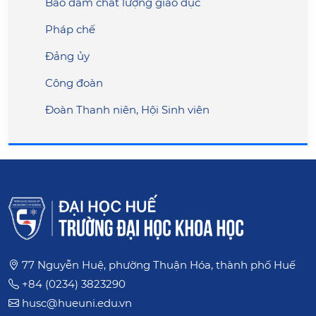
Bảo đảm chất lượng giáo dục
Pháp chế
Đảng ủy
Công đoàn
Đoàn Thanh niên, Hội Sinh viên
77 Nguyễn Huệ, phường Thuận Hóa, thành phố Huế
+84 (0234) 3823290
husc@hueuni.edu.vn