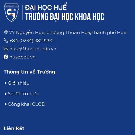
77 Nguyễn Huệ, phường Thuận Hóa, thành phố Huế
+84 (0234) 3823290
husc@hueuni.edu.vn
husc.edu.vn
Thông tin về Trường
Giới thiệu
Sơ đồ tổ chức
Công khai CLGD
Liên kết