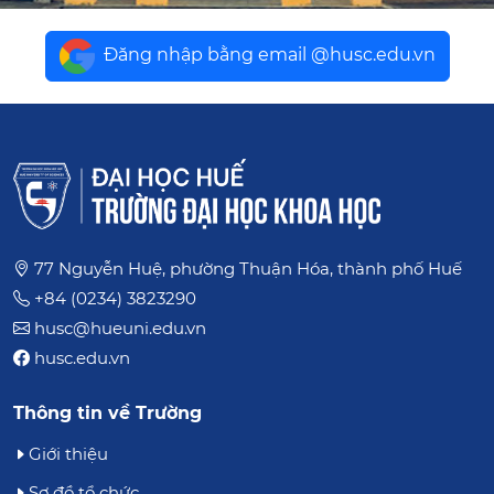
Đăng nhập bằng email @husc.edu.vn
77 Nguyễn Huệ, phường Thuận Hóa, thành phố Huế
+84 (0234) 3823290
husc@hueuni.edu.vn
husc.edu.vn
Thông tin về Trường
Giới thiệu
Sơ đồ tổ chức