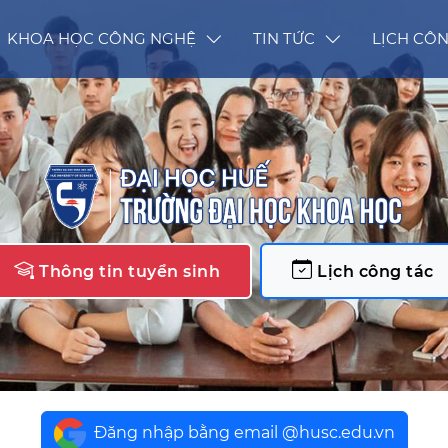
KHOA HỌC CÔNG NGHỆ
TIN TỨC
LỊCH CÔN
Thông tin tuyển sinh
Lịch công tác
Đăng nhập bằng email @husc.edu.vn