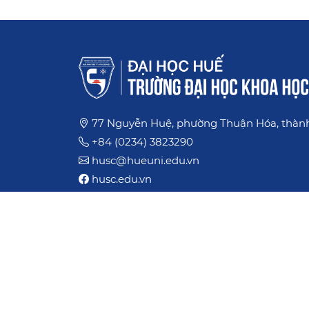
77 Nguyễn Huệ, phường Thuận Hóa, thàn
+84 (0234) 3823290
husc@hueuni.edu.vn
husc.edu.vn