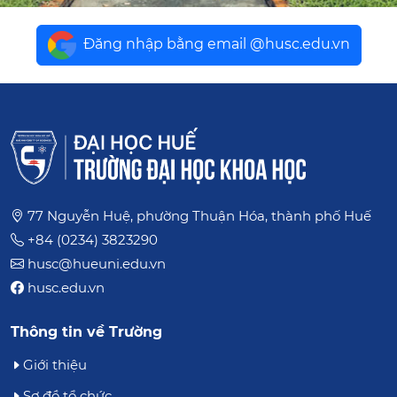
Đăng nhập bằng email @husc.edu.vn
77 Nguyễn Huệ, phường Thuận Hóa, thành phố Huế
+84 (0234) 3823290
husc@hueuni.edu.vn
husc.edu.vn
Thông tin về Trường
Giới thiệu
Sơ đồ tổ chức