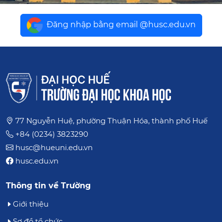
Đăng nhập bằng email @husc.edu.vn
77 Nguyễn Huệ, phường Thuận Hóa, thành phố Huế
+84 (0234) 3823290
husc@hueuni.edu.vn
husc.edu.vn
Thông tin về Trường
Giới thiệu
Sơ đồ tổ chức