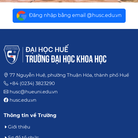
Đăng nhập bằng email @husc.edu.vn
77 Nguyễn Huệ, phường Thuận Hóa, thành phố Huế
+84 (0234) 3823290
husc@hueuni.edu.vn
husc.edu.vn
Thông tin về Trường
Giới thiệu
Sơ đồ tổ chức