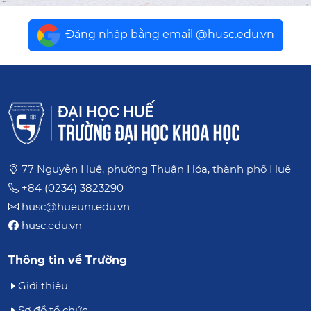
Đăng nhập bằng email @husc.edu.vn
77 Nguyễn Huệ, phường Thuận Hóa, thành phố Huế
+84 (0234) 3823290
husc@hueuni.edu.vn
husc.edu.vn
Thông tin về Trường
Giới thiệu
Sơ đồ tổ chức