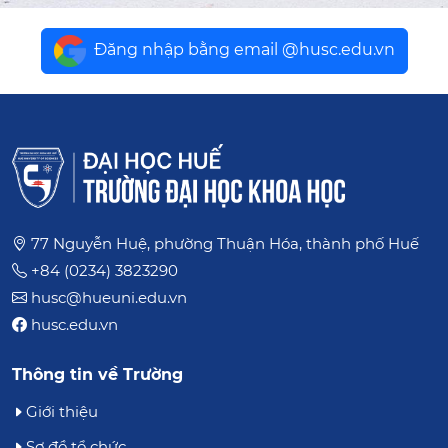
Đăng nhập bằng email @husc.edu.vn
77 Nguyễn Huệ, phường Thuận Hóa, thành phố Huế
+84 (0234) 3823290
husc@hueuni.edu.vn
husc.edu.vn
Thông tin về Trường
Giới thiệu
Sơ đồ tổ chức