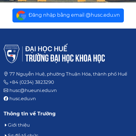
Đăng nhập bằng email @husc.edu.vn
77 Nguyễn Huệ, phường Thuận Hóa, thành phố Huế
+84 (0234) 3823290
husc@hueuni.edu.vn
husc.edu.vn
Thông tin về Trường
Giới thiệu
Sơ đồ tổ chức