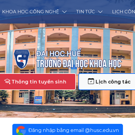
KHOA HỌC CÔNG NGHỆ
TIN TỨC
LỊCH CÔN
Thông tin tuyển sinh
Lịch công tác
Đăng nhập bằng email @husc.edu.vn