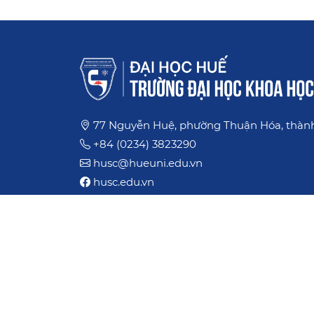
77 Nguyễn Huệ, phường Thuận Hóa, thàn
+84 (0234) 3823290
husc@hueuni.edu.vn
husc.edu.vn