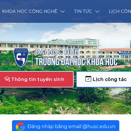
KHOA HỌC CÔNG NGHỆ
TIN TỨC
LỊCH CÔN
Thông tin tuyển sinh
Lịch công tác
Đăng nhập bằng email @husc.edu.vn