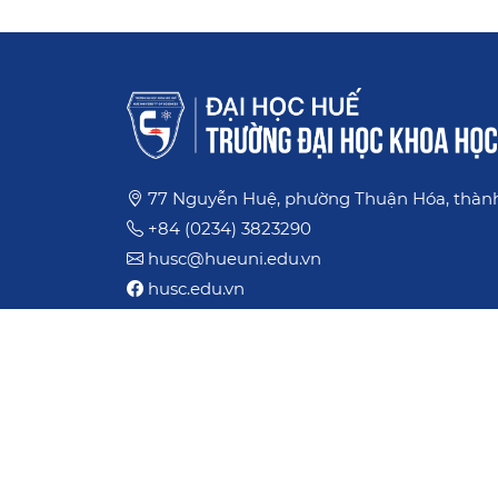
77 Nguyễn Huệ, phường Thuận Hóa, thàn
+84 (0234) 3823290
husc@hueuni.edu.vn
husc.edu.vn