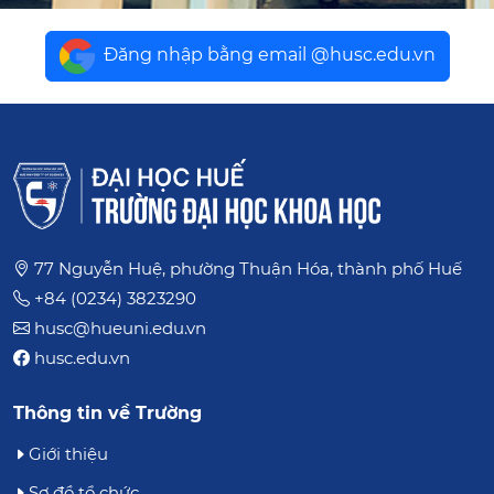
Đăng nhập bằng email @husc.edu.vn
77 Nguyễn Huệ, phường Thuận Hóa, thành phố Huế
+84 (0234) 3823290
husc@hueuni.edu.vn
husc.edu.vn
Thông tin về Trường
Giới thiệu
Sơ đồ tổ chức